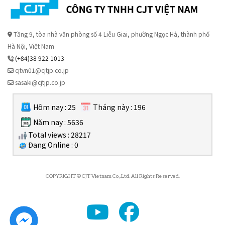
Tầng 9, tòa nhà văn phòng số 4 Liễu Giai, phường Ngọc Hà, thành phố
Hà Nội, Việt Nam
(+84)38 922 1013
cjtvn01@cjtjp.co.jp
sasaki@cjtjp.co.jp
Hôm nay : 25
Tháng này : 196
Năm nay : 5636
Total views : 28217
Đang Online : 0
COPYRIGHT © CJT Vietnam Co., Ltd. All Rights Reserved.